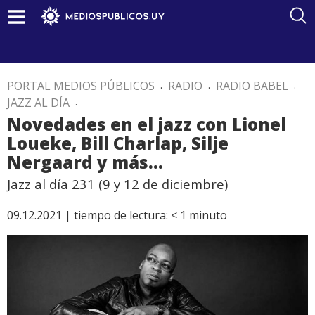
PORTAL MEDIOS PÚBLICOS
.
RADIO
.
RADIO BABEL
.
JAZZ AL DÍA
.
Novedades en el jazz con Lionel
Loueke, Bill Charlap, Silje
Nergaard y más…
Jazz al día 231 (9 y 12 de diciembre)
09.12.2021 |
tiempo de lectura:
< 1
minuto