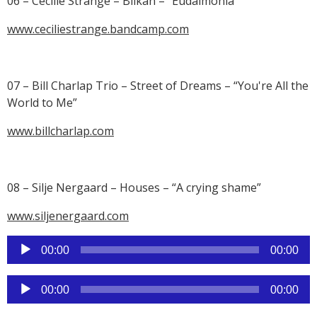
06 – Cecilie Strange – Blikan – “Eudaimonia”
www.ceciliestrange.bandcamp.com
07 – Bill Charlap Trio – Street of Dreams – “You're All the
World to Me”
www.billcharlap.com
08 – Silje Nergaard – Houses – “A crying shame”
www.siljenergaard.com
Reproductor
00:00
00:00
de
audio
Reproductor
00:00
00:00
de
audio