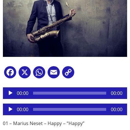
Facebook
X
WhatsApp
Email
Copy
Link
Reproductor
de
00:00
00:00
audio
Reproductor
00:00
00:00
de
audio
01 – Marius Neset – Happy – “Happy”