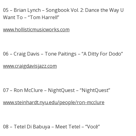
05 – Brian Lynch – Songbook Vol. 2: Dance the Way U
Want To – “Tom Harrell”
www.hollisticmusicworks.com
06 – Craig Davis – Tone Paitings – “A Ditty For Dodo”
www.craigdavisjazz.com
07 – Ron McClure – NightQuest – “NightQuest”
www.steinhardt.nyu.edu/people/ron-mcclure
08 – Tetel Di Babuya – Meet Tetel – “Você”