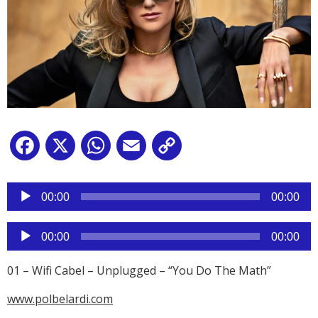
Facebook
X
WhatsApp
Email
Copy
Link
Reproductor
de
00:00
00:00
audio
Reproductor
00:00
00:00
de
audio
01 – Wifi Cabel – Unplugged – “You Do The Math”
www.polbelardi.com