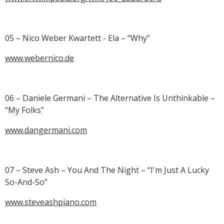
05 – Nico Weber Kwartett - Ela – “Why”
www.webernico.de
06 – Daniele Germani – The Alternative Is Unthinkable –
“My Folks”
www.dangermani.com
07 – Steve Ash – You And The Night – “I'm Just A Lucky
So-And-So”
www.steveashpiano.com