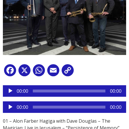
Facebook
X
WhatsApp
Email
Copy
Link
Reproductor
de
00:00
00:00
audio
Reproductor
00:00
00:00
de
audio
01 – Alon Farber Hagiga with Dave Douglas – The
Magician: Live in Jerusalem – “Persistence of Memory”