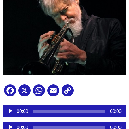
Facebook
X
WhatsApp
Email
Copy
Link
Reproductor
de
00:00
00:00
audio
Reproductor
00:00
00:00