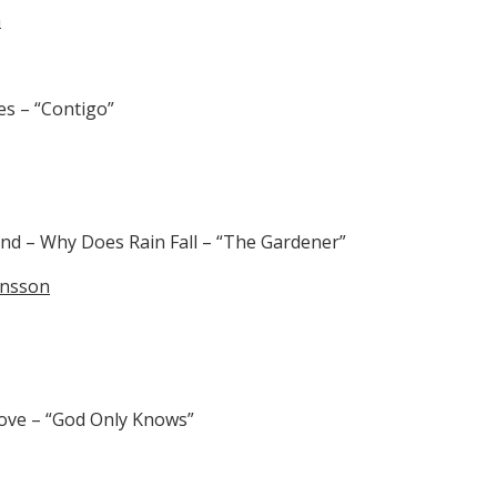
m
es – “Contigo”
ind – Why Does Rain Fall – “The Gardener”
ansson
Love – “God Only Knows”