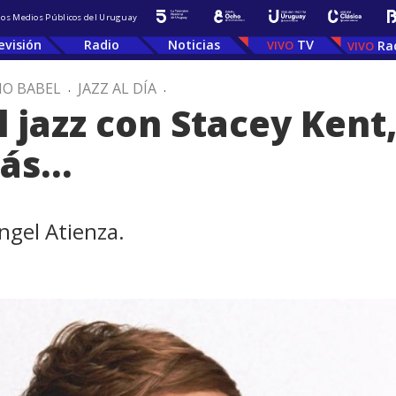
 los Medios Públicos del Uruguay
evisión
Radio
Noticias
TV
Ra
IO BABEL
.
JAZZ AL DÍA
.
 jazz con Stacey Kent
más…
ngel Atienza.