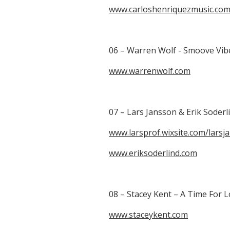
www.carloshenriquezmusic.co
06 – Warren Wolf - Smoove Vib
www.warrenwolf.com
07 – Lars Jansson & Erik Soderl
www.larsprof.wixsite.com/larsj
www.eriksoderlind.com
08 – Stacey Kent – A Time For 
www.staceykent.com