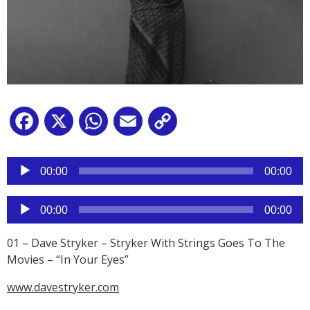
Facebook
X
WhatsApp
Email
Copy
Link
Reproductor
de
00:00
00:00
audio
Reproductor
00:00
00:00
de
audio
01 – Dave Stryker – Stryker With Strings Goes To The
Movies – “In Your Eyes”
www.davestryker.com