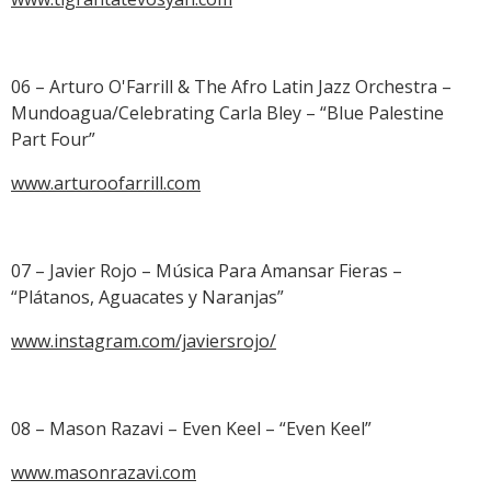
06 – Arturo O'Farrill & The Afro Latin Jazz Orchestra –
Mundoagua/Celebrating Carla Bley – “Blue Palestine
Part Four”
www.arturoofarrill.com
07 – Javier Rojo – Música Para Amansar Fieras –
“Plátanos, Aguacates y Naranjas”
www.instagram.com/javiersrojo/
08 – Mason Razavi – Even Keel – “Even Keel”
www.masonrazavi.com