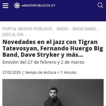
PORTAL MEDIOS PÚBLICOS
.
RADIO
.
RADIO BABEL
.
JAZZ AL DÍA
.
Novedades en el jazz con Tigran
Tatevosyan, Fernando Huergo Big
Band, Dave Stryker y más…
Emisión del 27 de febrero y 2 de marzo
27.02.2025 |
tiempo de lectura:
< 1
minuto