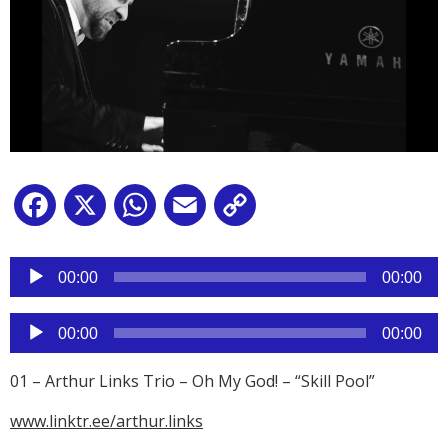
Facebook
X
WhatsApp
Email
Copy
Link
Reproductor
de
00:00
00:00
audio
Reproductor
00:00
00:00
de
audio
01 – Arthur Links Trio – Oh My God! – “Skill Pool”
www.linktr.ee/arthur.links