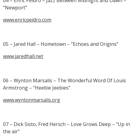
04 – Enric Peidro – Jazz Between Midnight and Dawn –
“Newport”
www.enricpeidro.com
05 – Jared Hall – Hometown – “Echoes and Origins”
www.jaredhall.net
06 – Wynton Marsalis – The Wonderful Word Of Louis
Armstrong – “Heebie Jeebies”
www.wyntonmarsalis.org
07 – Dick Sisto, Fred Hersch – Love Grows Deep – “Up in
the air”