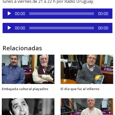
lunes a viernes de 21 a 22 h por Radio Uruguay.
Reproductor
00:00
00:00
de
audio
Reproductor
00:00
00:00
de
audio
Relacionadas
Embajada cultural playadito
El día que fui al infierno