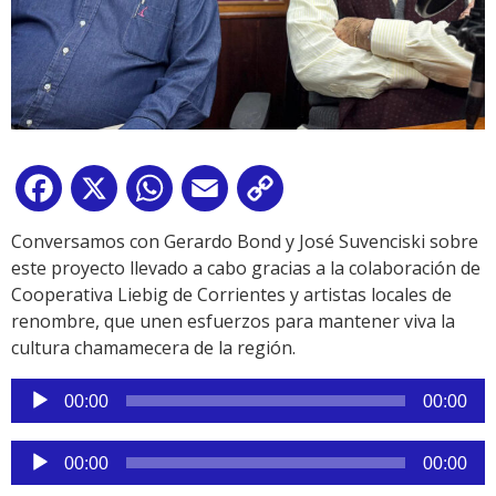
Facebook
X
WhatsApp
Email
Copy
Link
Conversamos con Gerardo Bond y José Suvenciski sobre
este proyecto llevado a cabo gracias a la colaboración de
Cooperativa Liebig de Corrientes y artistas locales de
renombre, que unen esfuerzos para mantener viva la
cultura chamamecera de la región.
Reproductor
00:00
00:00
de
audio
Reproductor
00:00
00:00
de