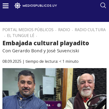
PORTAL MEDIOS PÚBLICOS
.
RADIO
.
RADIO CULTURA
.
EL TUNGUE LÉ
.
Embajada cultural playadito
Con Gerardo Bond y José Suvenciski
08.09.2025 |
tiempo de lectura:
< 1
minuto