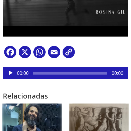
Facebook
X
WhatsApp
Email
Copy
Link
Reproductor
de
00:00
00:00
audio
Relacionadas