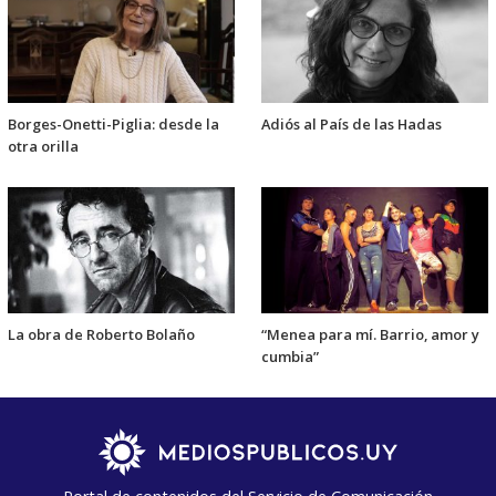
Borges-Onetti-Piglia: desde la
Adiós al País de las Hadas
otra orilla
La obra de Roberto Bolaño
“Menea para mí. Barrio, amor y
cumbia”