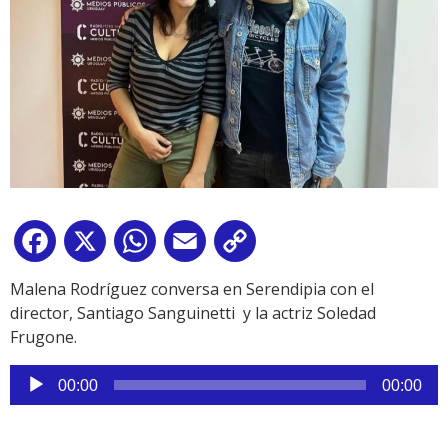
Facebook
X
WhatsApp
Email
Copy
Link
Malena Rodríguez conversa en Serendipia con el
director, Santiago Sanguinetti y la actriz Soledad
Frugone.
Reproductor
00:00
00:00
de
audio