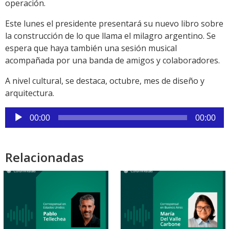
operación.
Este lunes el presidente presentará su nuevo libro sobre
la construcción de lo que llama el milagro argentino. Se
espera que haya también una sesión musical
acompañada por una banda de amigos y colaboradores.
A nivel cultural, se destaca, octubre, mes de diseño y
arquitectura.
Reproductor
00:00
00:00
de
audio
Relacionadas