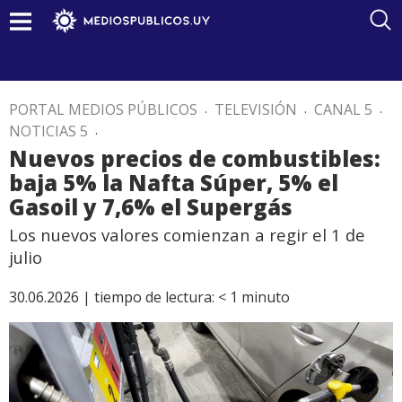
PORTAL MEDIOS PÚBLICOS
.
TELEVISIÓN
.
CANAL 5
.
NOTICIAS 5
.
Nuevos precios de combustibles:
baja 5% la Nafta Súper, 5% el
Gasoil y 7,6% el Supergás
Los nuevos valores comienzan a regir el 1 de
julio
30.06.2026 |
tiempo de lectura:
< 1
minuto