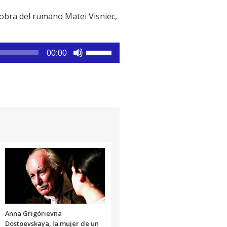
 obra del rumano Matei Visniec,
Utiliza
00:00
las
teclas
de
flecha
arriba/abajo
para
aumentar
o
disminuir
el
volumen.
Anna Grigórievna
Dostoevskaya, la mujer de un