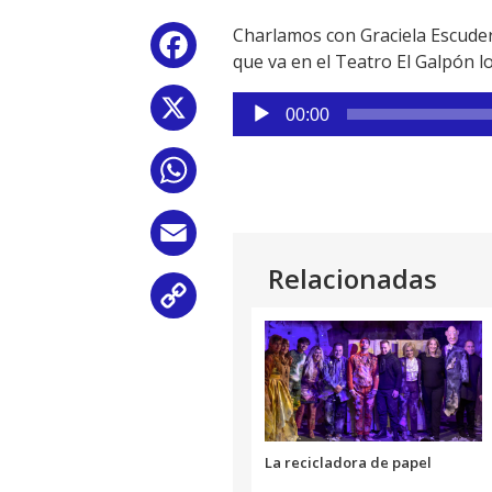
Charlamos con Graciela Escuder
Facebook
que va en el Teatro El Galpón l
Reproductor
X
00:00
de
audio
WhatsApp
Email
Relacionadas
Copy
Link
La recicladora de papel