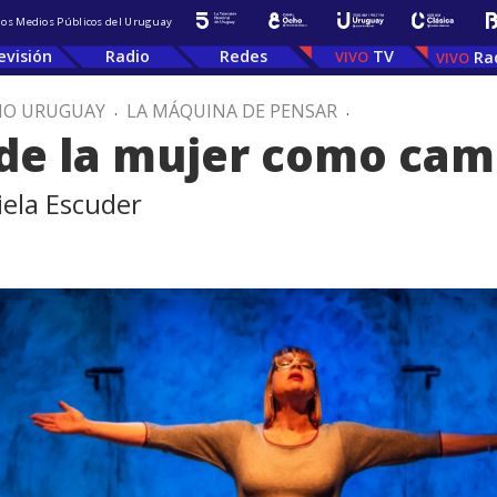
 los Medios Públicos del Uruguay
evisión
Radio
Redes
TV
Ra
IO URUGUAY
.
LA MÁQUINA DE PENSAR
.
 de la mujer como cam
iela Escuder