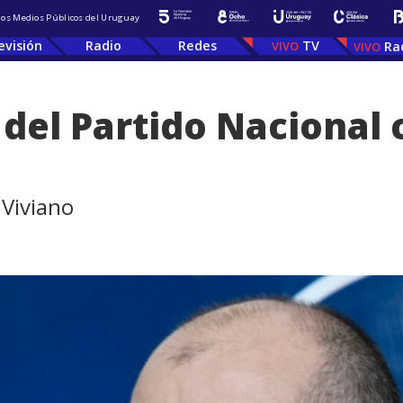
 los Medios Públicos del Uruguay
evisión
Radio
Redes
TV
Ra
 del Partido Nacional
 Viviano