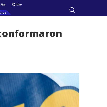
dios
 conformaron