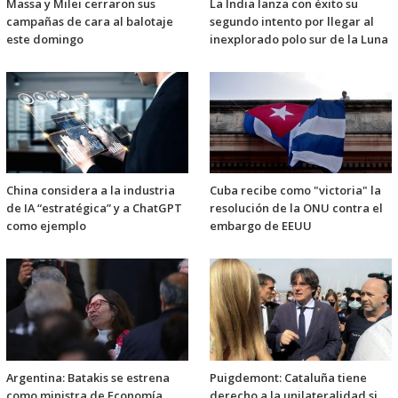
Massa y Milei cerraron sus
La India lanza con éxito su
campañas de cara al balotaje
segundo intento por llegar al
este domingo
inexplorado polo sur de la Luna
China considera a la industria
Cuba recibe como "victoria" la
de IA “estratégica” y a ChatGPT
resolución de la ONU contra el
como ejemplo
embargo de EEUU
Argentina: Batakis se estrena
Puigdemont: Cataluña tiene
como ministra de Economía
derecho a la unilateralidad si