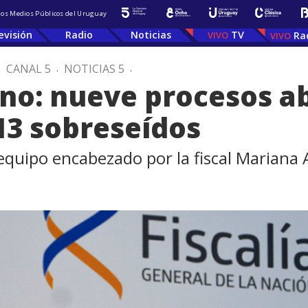
 los Medios Públicos del Uruguay
evisión
Radio
Noticias
TV
Ra
.
CANAL 5
.
NOTICIAS 5
.
no: nueve procesos ab
 13 sobreseídos
equipo encabezado por la fiscal Mariana 