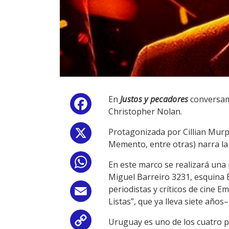
En
Justos y pecadores
conversamo
Facebook
Christopher Nolan.
Protagonizada por Cillian Murp
X
Memento, entre otras) narra la
WhatsApp
En este marco se realizará un
Miguel Barreiro 3231, esquina Be
periodistas y críticos de cine
Email
Listas”, que ya lleva siete año
Uruguay es uno de los cuatro pa
Copy