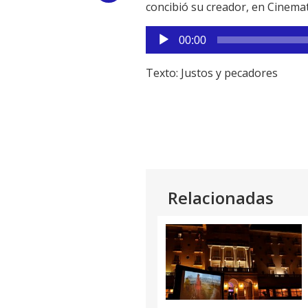
concibió su creador, en Cinemate
Link
Reproductor
00:00
de
audio
Texto: Justos y pecadores
Relacionadas