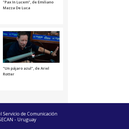
"Pax In Lucem", de Emiliano
Mazza De Luca
"Un pájaro azul", de Ariel
Rotter
el Servicio de Comunicación
 SECAN - Uruguay