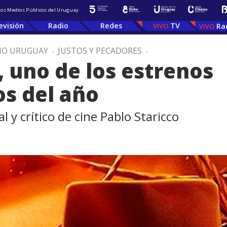
 los Medios Públicos del Uruguay
evisión
Radio
Redes
TV
Ra
IO URUGUAY
.
JUSTOS Y PECADORES
.
 uno de los estrenos
s del año
al y crítico de cine Pablo Staricco