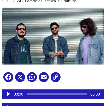
09.05.2024 |
tiempo de lectura:
< 1
minuto
Facebook
X
WhatsApp
Email
Copy
Link
Reproductor
de
00:00
00:00
audio
Reproductor