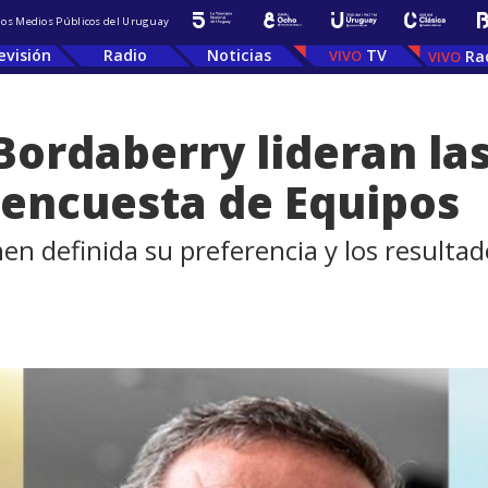
 los Medios Públicos del Uruguay
evisión
Radio
Noticias
TV
Ra
Bordaberry lideran la
 encuesta de Equipos
 definida su preferencia y los resultados