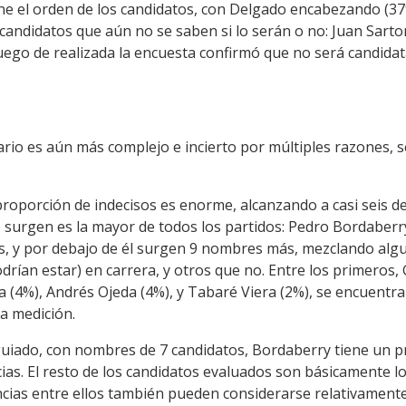
ne el orden de los candidatos, con Delgado encabezando (3
 candidatos que aún no se saben si lo serán o no: Juan Sartori
uego de realizada la encuesta confirmó que no será candidata
nario es aún más complejo e incierto por múltiples razones,
roporción de indecisos es enorme, alcanzando a casi seis de c
urgen es la mayor de todos los partidos: Pedro Bordaberry
s, y por debajo de él surgen 9 nombres más, mezclando alg
rían estar) en carrera, y otros que no. Entre los primeros,
va (4%), Andrés Ojeda (4%), y Tabaré Viera (2%), se encuent
a medición.
uiado, con nombres de 7 candidatos, Bordaberry tiene un 
ias. El resto de los candidatos evaluados son básicamente 
ncias entre ellos también pueden considerarse relativamente