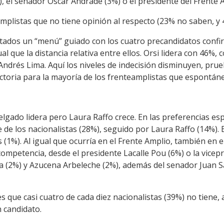
), el senador Óscar Andrade (3%) o el presidente del Frente
mplistas que no tiene opinión al respecto (23% no saben, y 
stados un “menú” guiado con los cuatro precandidatos confir
al que la distancia relativa entre ellos. Orsi lidera con 46%,
ndrés Lima. Aquí los niveles de indecisión disminuyen, prue
ctoria para la mayoría de los frenteamplistas que espontán
elgado lidera pero Laura Raffo crece. En las preferencias e
 de los nacionalistas (28%), seguido por Laura Raffo (14%). 
 (1%). Al igual que ocurría en el Frente Amplio, también en 
ompetencia, desde el presidente Lacalle Pou (6%) o la vicep
a (2%) y Azucena Arbeleche (2%), además del senador Juan Sa
es que casi cuatro de cada diez nacionalistas (39%) no tiene, a
 candidato.