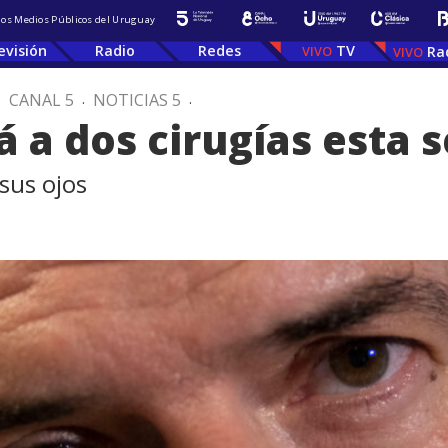
 los Medios Públicos del Uruguay
evisión
Radio
Redes
TV
Ra
.
CANAL 5
.
NOTICIAS 5
.
á a dos cirugías esta
sus ojos