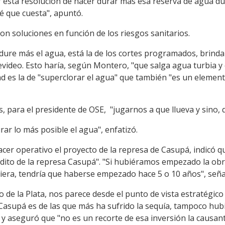
 esta resolución de hacer durar más esa reserva de agua du
 que cuesta", apuntó.
n soluciones en función de los riesgos sanitarios.
 dure más el agua, está la de los cortes programados, brind
evideo. Esto haría, según Montero, "que salga agua turbia 
dad es la de "superclorar el agua" que también "es un eleme
es, para el presidente de OSE, "jugarnos a que llueva y sino,
rar lo más posible el agua", enfatizó.
hacer operativo el proyecto de la represa de Casupá, indicó q
édito de la represa Casupá". "Si hubiéramos empezado la obr
viera, tendría que haberse empezado hace 5 o 10 años", seña
 de la Plata, nos parece desde el punto de vista estratégic
 Casupá es de las que más ha sufrido la sequía, tampoco hub
 y aseguró que "no es un recorte de esa inversión la causante