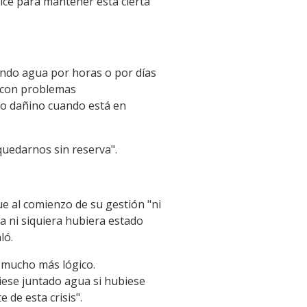
lce para mantener esta cierta
ando agua por horas o por días
y con problemas
nto dañino cuando está en
 quedarnos sin reserva".
ue al comienzo de su gestión "ni
a ni siquiera hubiera estado
ló.
o mucho más lógico.
iese juntado agua si hubiese
 de esta crisis".