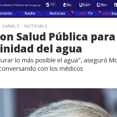
 los Medios Públicos del Uruguay
evisión
Radio
Noticias
TV
Ra
.
CANAL 5
.
NOTICIAS 5
.
con Salud Pública para
linidad del agua
durar lo más posible el agua", aseguró Mo
 conversando con los médicos