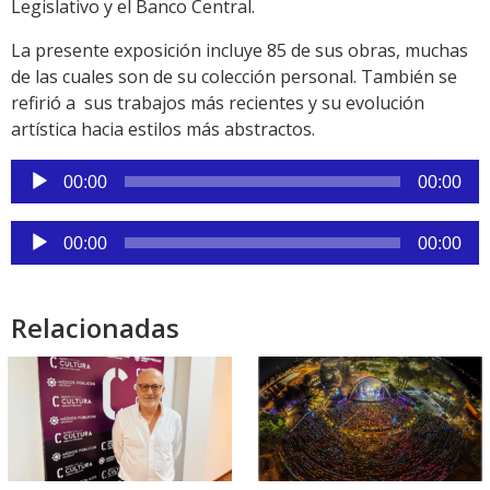
Legislativo y el Banco Central.
La presente exposición incluye 85 de sus obras, muchas
de las cuales son de su colección personal. También se
refirió a sus trabajos más recientes y su evolución
artística hacia estilos más abstractos.
Reproductor
00:00
00:00
de
audio
Reproductor
00:00
00:00
de
audio
Relacionadas