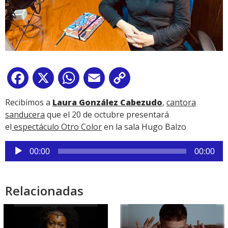
Facebook
X
WhatsApp
Email
Copy
Link
Recibimos a
Laura González Cabezudo
,
cantora
sanducera
que el 20 de octubre presentará
el
espectáculo Otro Color
en la sala Hugo Balzo
Reproductor
00:00
00:00
de
audio
Relacionadas