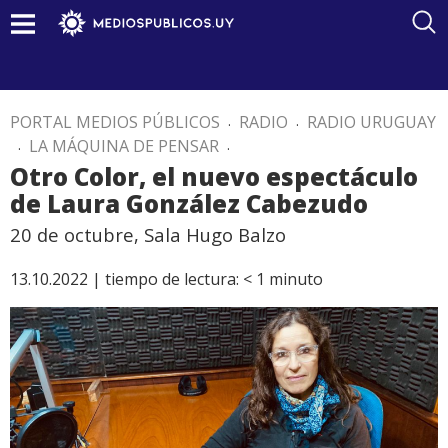
PORTAL MEDIOS PÚBLICOS
.
RADIO
.
RADIO URUGUAY
.
LA MÁQUINA DE PENSAR
.
Otro Color, el nuevo espectáculo
de Laura González Cabezudo
20 de octubre, Sala Hugo Balzo
13.10.2022 |
tiempo de lectura:
< 1
minuto