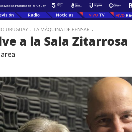
 los Medios Públicos del Uruguay
evisión
Radio
Noticias
TV
Ra
IO URUGUAY
.
LA MÁQUINA DE PENSAR
.
ve a la Sala Zitarrosa
Marea