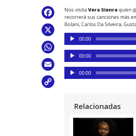
Nos visita
Vera Sienra
quien
d
Facebook
recorrerá sus canciones más em
Bolani, Carlos Da Silveira, Gu
X
Reproductor
00:00
de
WhatsApp
audio
Reproductor
00:00
de
Email
audio
Reproductor
00:00
de
Copy
audio
Link
Relacionadas