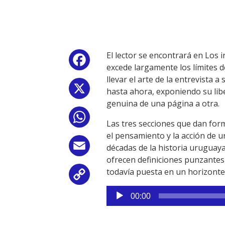
El lector se encontrará en Los i
Facebook
excede largamente los límites d
llevar el arte de la entrevista
X
hasta ahora, exponiendo su lib
genuina de una página a otra.
WhatsApp
Las tres secciones que dan form
el pensamiento y la acción de 
Email
décadas de la historia uruguaya
ofrecen definiciones punzantes
todavía puesta en un horizonte
Copy
Reproductor
Link
00:00
de
audio