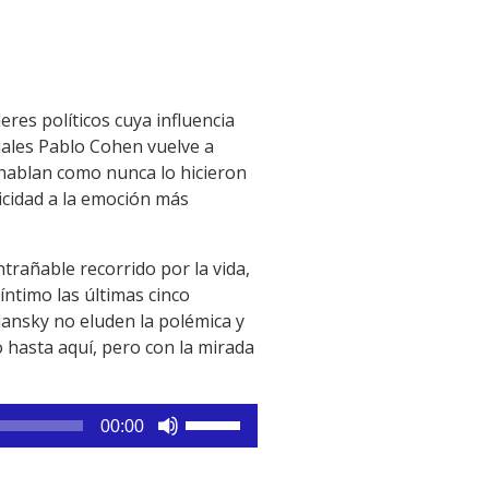
eres políticos cuya influencia
cuales Pablo Cohen vuelve a
 hablan como nunca lo hicieron
icidad a la emoción más
trañable recorrido por la vida,
ntimo las últimas cinco
lansky no eluden la polémica y
 hasta aquí, pero con la mirada
Utiliza
00:00
las
teclas