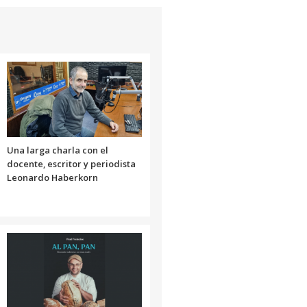
de
flecha
arriba/abajo
para
aumentar
o
disminuir
el
volumen.
Una larga charla con el
docente, escritor y periodista
Leonardo Haberkorn