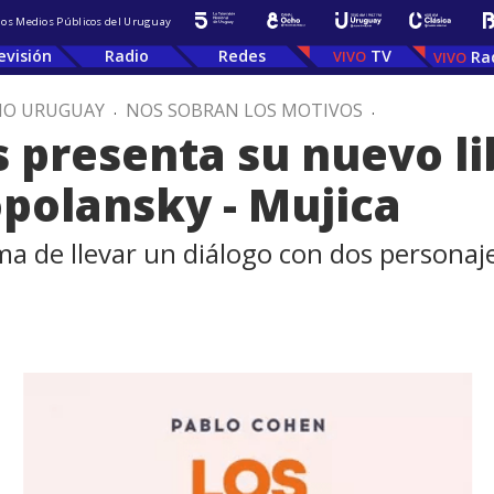
 los Medios Públicos del Uruguay
evisión
Radio
Redes
TV
Ra
IO URUGUAY
.
NOS SOBRAN LOS MOTIVOS
.
 presenta su nuevo li
polansky - Mujica
 de llevar un diálogo con dos personajes