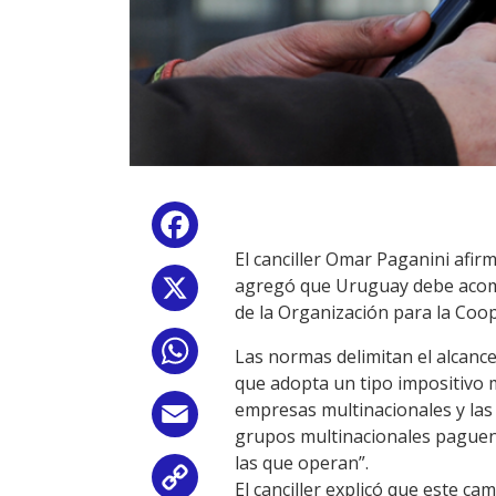
Facebook
El canciller Omar Paganini afir
agregó que Uruguay debe acompa
X
de la Organización para la Coo
WhatsApp
Las normas delimitan el alcanc
que adopta un tipo impositivo 
empresas multinacionales y las
Email
grupos multinacionales paguen 
las que operan”.
Copy
El canciller explicó que este c