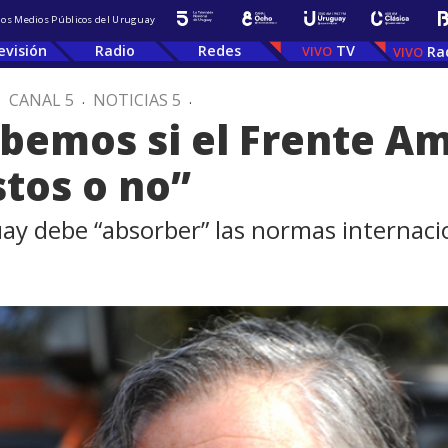
 los Medios Públicos del Uruguay
evisión
Radio
Redes
TV
Ra
.
CANAL 5
.
NOTICIAS 5
.
abemos si el Frente Am
stos o no”
uay debe “absorber” las normas internaci