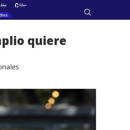
dios
plio quiere
onales