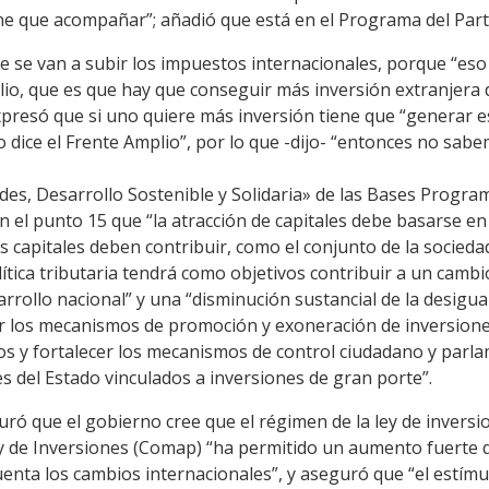
e que acompañar”; añadió que está en el Programa del Part
ue se van a subir los impuestos internacionales, porque “eso 
lio, que es que hay que conseguir más inversión extranjera 
xpresó que si uno quiere más inversión tiene que “generar e
dice el Frente Amplio”, por lo que -dijo- “entonces no sabe
des, Desarrollo Sostenible y Solidaria» de las Bases Progra
 el punto 15 que “la atracción de capitales debe basarse en
s capitales deben contribuir, como el conjunto de la socieda
lítica tributaria tendrá como objetivos contribuir a un camb
arrollo nacional” y una “disminución sustancial de la desigua
ar los mecanismos de promoción y exoneración de inversiones
s y fortalecer los mecanismos de control ciudadano y parlam
s del Estado vinculados a inversiones de gran porte”.
ró que el gobierno cree que el régimen de la ley de inversion
ey de Inversiones (Comap) “ha permitido un aumento fuerte 
uenta los cambios internacionales”, y aseguró que “el estímu