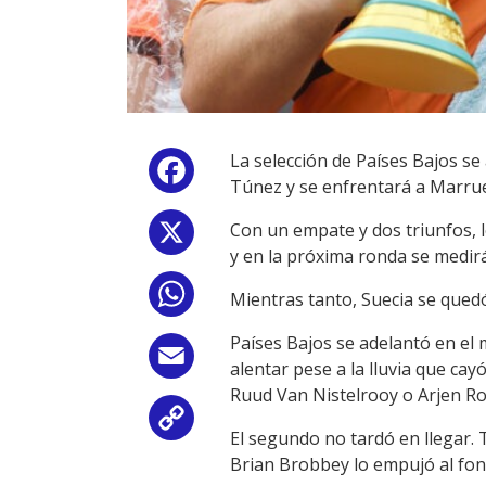
La selección de Países Bajos se
Facebook
Túnez y se enfrentará a Marruec
Con un empate y dos triunfos, 
X
y en la próxima ronda se medirá
WhatsApp
Mientras tanto, Suecia se quedó
Países Bajos se adelantó en el
Email
alentar pese a la lluvia que c
Ruud Van Nistelrooy o Arjen R
Copy
El segundo no tardó en llegar. T
Brian Brobbey lo empujó al fon
Link