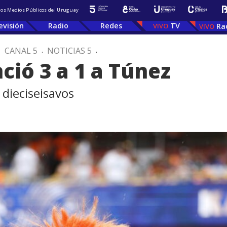
 los Medios Públicos del Uruguay
evisión
Radio
Redes
TV
Ra
.
CANAL 5
.
NOTICIAS 5
.
ció 3 a 1 a Túnez
dieciseisavos