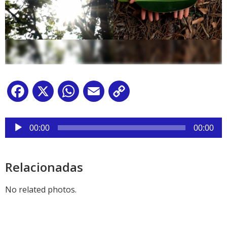
Facebook
X
WhatsApp
Email
Copy
Link
Reproductor
de
00:00
00:00
audio
Relacionadas
No related photos.