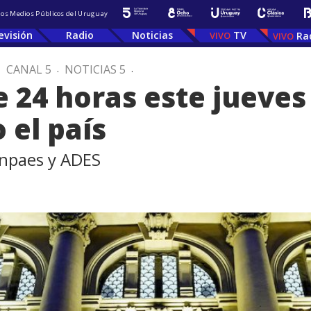
 los Medios Públicos del Uruguay
evisión
Radio
Noticias
TV
Ra
.
CANAL 5
.
NOTICIAS 5
.
 24 horas este jueves 
 el país
enpaes y ADES