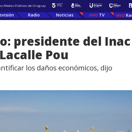
 los Medios Públicos del Uruguay
evisión
Radio
Noticias
TV
Ra
o: presidente del Inac
Lacalle Pou
tificar los daños económicos, dijo