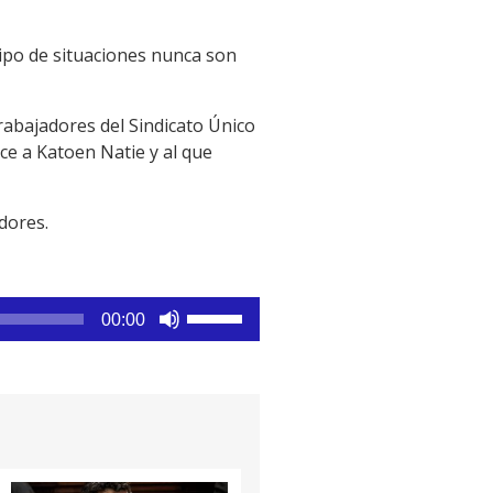
ipo de situaciones nunca son
rabajadores del Sindicato Único
ce a Katoen Natie y al que
dores.
Utiliza
00:00
las
teclas
de
flecha
arriba/abajo
para