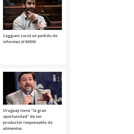
aumentar
o
disminuir
el
volumen.
Caggiani cursó un pedido de
informes al MIEM
Uruguay tiene "la gran
oportunidad" de ser
productor responsable de
alimentos