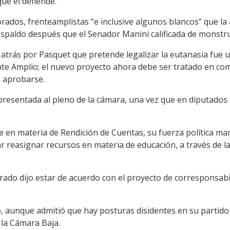
que él defiende.
ados, frenteamplistas “e inclusive algunos blancos” que la 
paldo después que el Senador Manini calificada de monstru
 atrás por Pasquet que pretende legalizar la eutanasia fue 
nte Amplio; el nuevo proyecto ahora debe ser tratado en com
 aprobarse.
esentada al pleno de la cámara, una vez que en diputados 
 en materia de Rendición de Cuentas, su fuerza política man
rar reasignar recursos en materia de educación, a través de 
orado dijo estar de acuerdo con el proyecto de corresponsabi
, aunque admitió que hay posturas disidentes en su partido 
 la Cámara Baja.