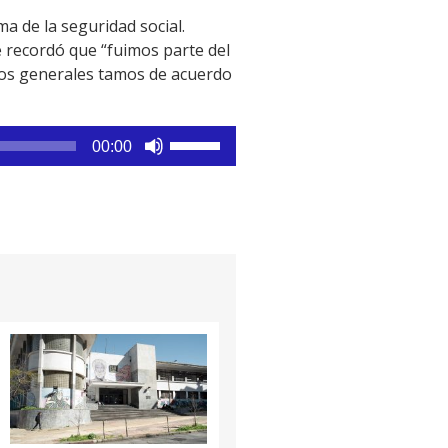
a de la seguridad social.
 recordó que “fuimos parte del
inos generales tamos de acuerdo
Utiliza
00:00
las
teclas
de
flecha
arriba/abajo
para
aumentar
o
disminuir
el
volumen.