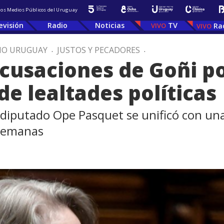
 los Medios Públicos del Uruguay
evisión
Radio
Noticias
TV
Ra
IO URUGUAY
.
JUSTOS Y PECADORES
.
cusaciones de Goñi po
e lealtades políticas
diputado Ope Pasquet se unificó con una i
 semanas