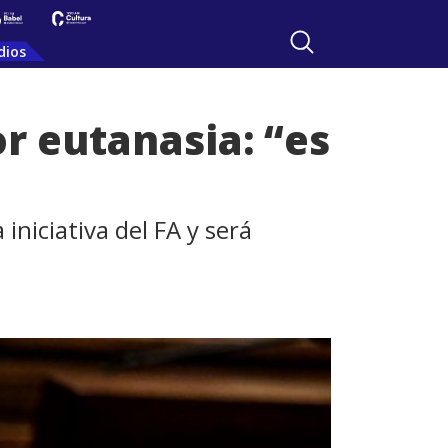
dios
r eutanasia: “es
niciativa del FA y será