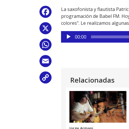
La saxofonista y flautista Patri
Facebook
programación de Babel FM. Hoy 
colores". Le realizamos alguna
X
Reproductor
00:00
de
WhatsApp
audio
Email
Relacionadas
Copy
Link
Jorge Armani