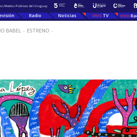
 los Medios Públicos del Uruguay
evisión
Radio
Noticias
TV
Ra
IO BABEL
.
ESTRENO
.