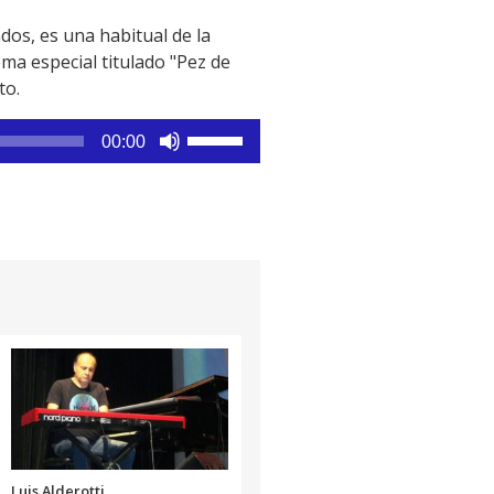
dos, es una habitual de la
a especial titulado "Pez de
to.
Utiliza
00:00
las
teclas
de
flecha
arriba/abajo
para
aumentar
o
disminuir
el
volumen.
Luis Alderotti