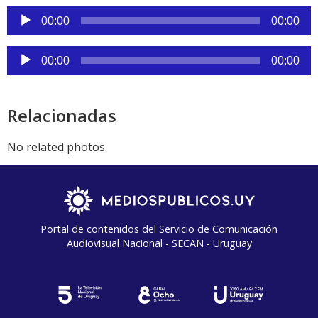
Reproductor
00:00
00:00
de
audio
Reproductor
00:00
00:00
de
audio
Relacionadas
No related photos.
Portal de contenidos del Servicio de Comunicación
Audiovisual Nacional - SECAN - Uruguay