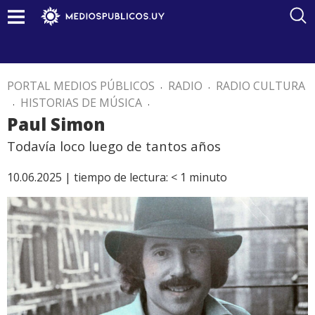
PORTAL MEDIOS PÚBLICOS
.
RADIO
.
RADIO CULTURA
.
HISTORIAS DE MÚSICA
.
Paul Simon
Todavía loco luego de tantos años
10.06.2025 |
tiempo de lectura:
< 1
minuto