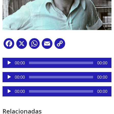
Facebook
X
WhatsApp
Email
Copy
Link
Reproductor
00:00
00:00
de
audio
Reproductor
00:00
00:00
de
audio
Reproductor
00:00
00:00
de
audio
Relacionadas