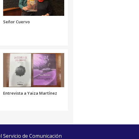
el
volumen.
Señor Cuervo
Entrevista a Yaiza Martínez
el Servicio de Comunicación