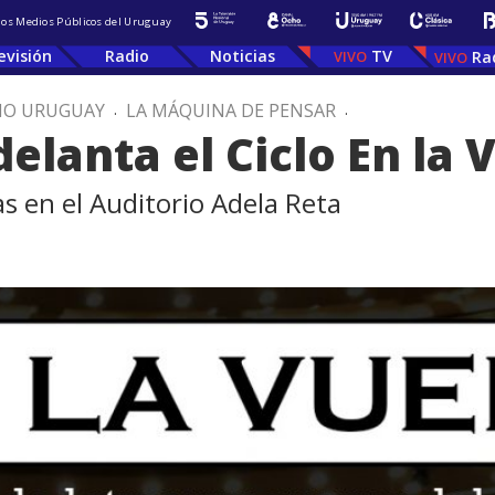
 los Medios Públicos del Uruguay
evisión
Radio
Noticias
TV
Ra
IO URUGUAY
.
LA MÁQUINA DE PENSAR
.
elanta el Ciclo En la 
s en el Auditorio Adela Reta