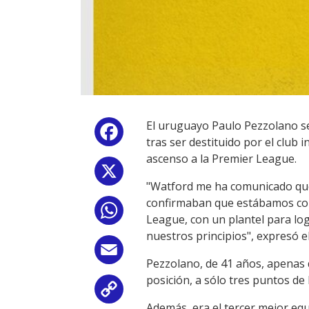
El uruguayo Paulo Pezzolano se
Facebook
tras ser destituido por el club
ascenso a la Premier League.
X
"Watford me ha comunicado que
confirmaban que estábamos cons
WhatsApp
League, con un plantel para log
nuestros principios", expresó e
Email
Pezzolano, de 41 años, apenas d
posición, a sólo tres puntos de
Copy
Además, era el tercer mejor equi