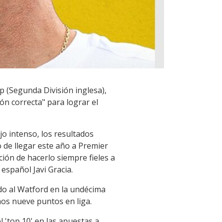
 (Segunda División inglesa),
ón correcta" para lograr el
 intenso, los resultados
 de llegar este año a Premier
ión de hacerlo siempre fieles a
español Javi Gracia.
ndo al Watford en la undécima
mos nueve puntos en liga.
l 'top 10' en las apuestas a