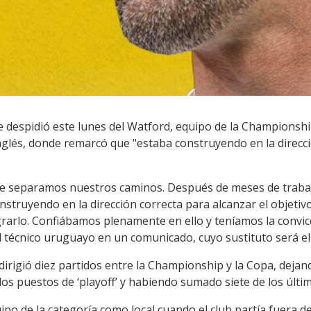
 despidió este lunes del Watford, equipo de la Championship
 inglés, donde remarcó que "estaba construyendo en la direcci
 separamos nuestros caminos. Después de meses de trabajo
truyendo en la dirección correcta para alcanzar el objetivo
rarlo. Confiábamos plenamente en ello y teníamos la convicc
l técnico uruguayo en un comunicado, cuyo sustituto será el 
irigió diez partidos entre la Championship y la Copa, deja
 los puestos de ‘playoff’ y habiendo sumado siete de los últi
po de la categoría como local cuando el club partía fuera de