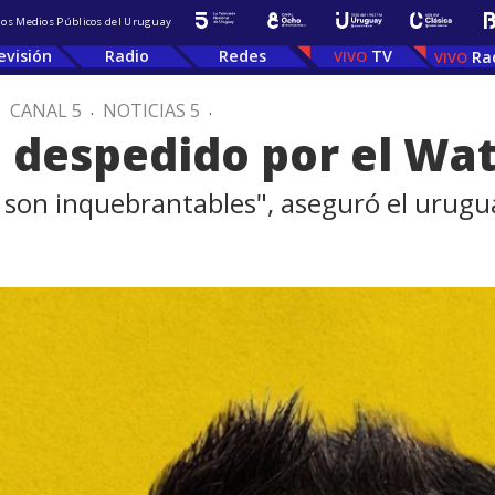
 los Medios Públicos del Uruguay
evisión
Radio
Redes
TV
Ra
.
CANAL 5
.
NOTICIAS 5
.
 despedido por el Wat
ca son inquebrantables", aseguró el urugua