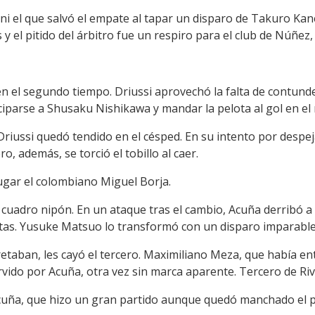
ani el que salvó el empate al tapar un disparo de Takuro Ka
y el pitido del árbitro fue un respiro para el club de Núñez,
en el segundo tiempo. Driussi aprovechó la falta de contund
iparse a Shusaku Nishikawa y mandar la pelota al gol en el
 Driussi quedó tendido en el césped. En su intento por despej
o, además, se torció el tobillo al caer.
lugar el colombiano Miguel Borja.
 cuadro nipón. En un ataque tras el cambio, Acuña derribó 
estas. Yusuke Matsuo lo transformó con un disparo imparable
etaban, les cayó el tercero. Maximiliano Meza, que había e
vido por Acuña, otra vez sin marca aparente. Tercero de Riv
cuña, que hizo un gran partido aunque quedó manchado el p