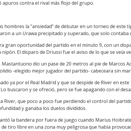
 apuros contra el rival más flojo del grupo.
us hombres la "ansiedad" de debutar en un torneo de este ti
naron a un Urawa precipitado y superado, que solo contaba c
ra gran oportunidad del partido en el minuto 9, con un disp
ipón. El disparo de Driussi fue el aviso de lo que se veía ve
, Mastantuono dio un pase de 20 metros al pie de Marcos A
lidio -elegido mejor jugador del partido- cabeceara sin marc
do ya por el Real Madrid y que se despide de River en este 
o buscaron y se ofreció, pero se fue apagando con el desarr
ra River, que poco a poco fue perdiendo el control del parti
fundidad y ganaba los duelos divididos.
levantó la bandera por fuera de juego cuando Marius Hoibra
o de tiro libre en una zona muy peligrosa que había provoc