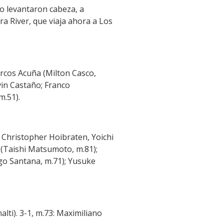
no levantaron cabeza, a
a River, que viaja ahora a Los
rcos Acuña (Milton Casco,
vin Castaño; Franco
m.51).
 Christopher Hoibraten, Yoichi
(Taishi Matsumoto, m.81);
o Santana, m.71); Yusuke
alti). 3-1, m.73: Maximiliano