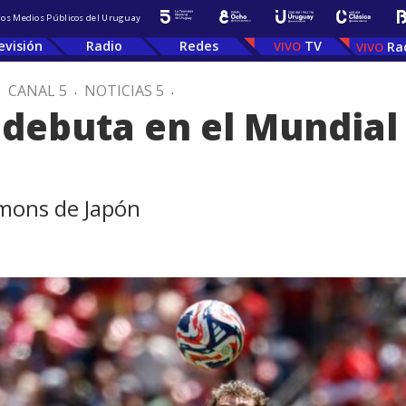
 los Medios Públicos del Uruguay
evisión
Radio
Redes
TV
Ra
.
CANAL 5
.
NOTICIAS 5
.
 debuta en el Mundial 
amons de Japón