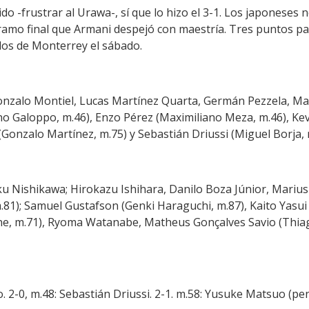
do -frustrar al Urawa-, sí que lo hizo el 3-1. Los japoneses 
ramo final que Armani despejó con maestría. Tres puntos par
dos de Monterrey el sábado.
 Gonzalo Montiel, Lucas Martínez Quarta, Germán Pezzela, Ma
no Galoppo, m.46), Enzo Pérez (Maximiliano Meza, m.46), Ke
Gonzalo Martínez, m.75) y Sebastián Driussi (Miguel Borja, 
 Nishikawa; Hirokazu Ishihara, Danilo Boza Júnior, Marius
); Samuel Gustafson (Genki Haraguchi, m.87), Kaito Yasui 
e, m.71), Ryoma Watanabe, Matheus Gonçalves Savio (Thiag
o. 2-0, m.48: Sebastián Driussi. 2-1. m.58: Yusuke Matsuo (pen