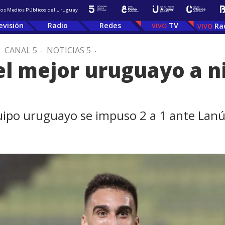
 los Medios Públicos del Uruguay
evisión
Radio
Redes
TV
Ra
.
CANAL 5
.
NOTICIAS 5
.
l mejor uruguayo a n
ipo uruguayo se impuso 2 a 1 ante Lanú