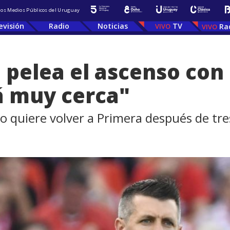
 los Medios Públicos del Uruguay
evisión
Radio
Noticias
TV
Ra
pelea el ascenso con e
tá muy cerca"
do quiere volver a Primera después de t