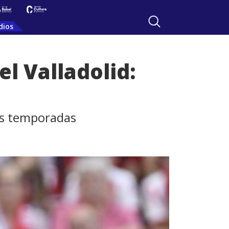
dios
l Valladolid:
res temporadas