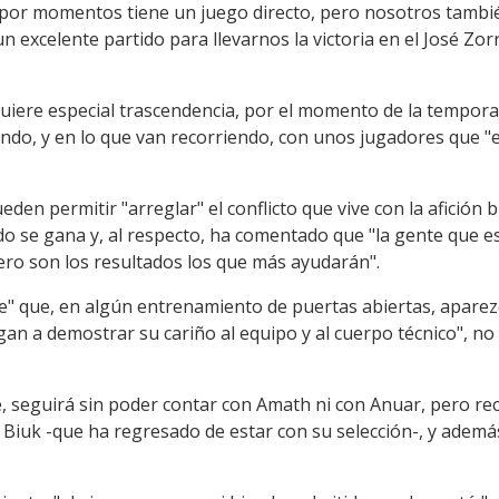
e por momentos tiene un juego directo, pero nosotros tam
 excelente partido para llevarnos la victoria en el José Zorr
ere especial trascendencia, por el momento de la temporad
ndo, y en lo que van recorriendo, con unos jugadores que "e
eden permitir "arreglar" el conflicto que vive con la afición 
o se gana y, al respecto, ha comentado que "la gente que es
ero son los resultados los que más ayudarán".
te" que, en algún entrenamiento de puertas abiertas, aparezc
egan a demostrar su cariño al equipo y al cuerpo técnico", no
te, seguirá sin poder contar con Amath ni con Anuar, pero r
 Biuk -que ha regresado de estar con su selección-, y ademá