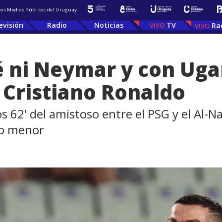
 los Medios Públicos del Uruguay
evisión
Radio
Noticias
TV
Ra
é ni Neymar y con Uga
 Cristiano Ronaldo
s 62' del amistoso entre el PSG y el Al-Na
no menor