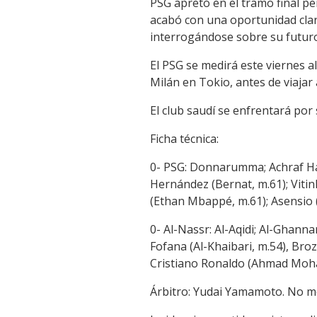
PSG apretó en el tramo final pe
acabó con una oportunidad clar
interrogándose sobre su futur
El PSG se medirá este viernes a
Milán en Tokio, antes de viajar
El club saudí se enfrentará por 
Ficha técnica:
0- PSG: Donnarumma; Achraf Hak
Hernández (Bernat, m.61); Vitinh
(Ethan Mbappé, m.61); Asensio 
0- Al-Nassr: Al-Aqidi; Al-Ghanna
Fofana (Al-Khaibari, m.54), Bro
Cristiano Ronaldo (Ahmad Moham
Árbitro: Yudai Yamamoto. No 