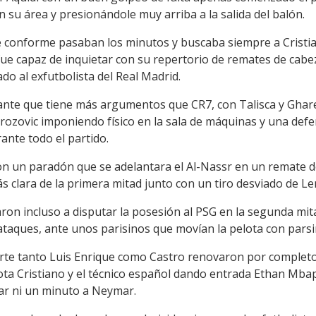
 su área y presionándole muy arriba a la salida del balón.
se conforme pasaban los minutos y buscaba siempre a Cristi
fue capaz de inquietar con su repertorio de remates de cabez
do al exfutbolista del Real Madrid.
ante que tiene más argumentos que CR7, con Talisca y Gharee
rozovic imponiendo físico en la sala de máquinas y una def
ante todo el partido.
 un paradón que se adelantara el Al-Nassr en un remate de
s clara de la primera mitad junto con un tiro desviado de Le
aron incluso a disputar la posesión al PSG en la segunda mit
taques, ante unos parisinos que movían la pelota con parsi
arte tanto Luis Enrique como Castro renovaron por completo
ota Cristiano y el técnico español dando entrada Ethan M
 dar ni un minuto a Neymar.