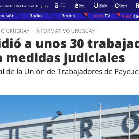
 los Medios Públicos del Uruguay
evisión
Radio
Redes
TV
Ra
IO URUGUAY
.
INFORMATIVO URUGUAY
.
dió a unos 30 trabaja
a medidas judiciales
al de la Unión de Trabajadores de Paycue