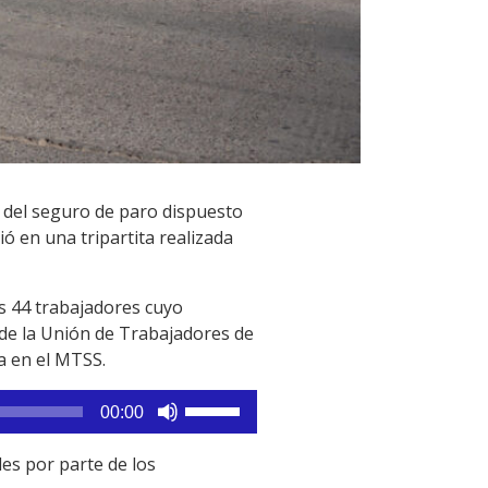
 del seguro de paro dispuesto
ó en una tripartita realizada
s 44 trabajadores cuyo
 de la Unión de Trabajadores de
a en el MTSS.
Utiliza
00:00
las
teclas
es por parte de los
de