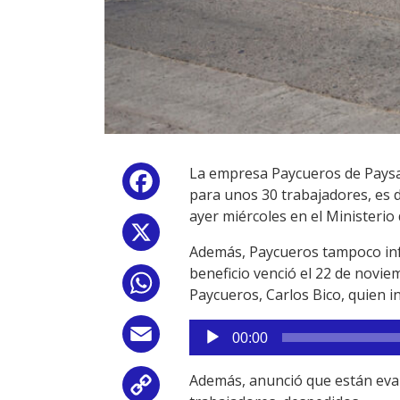
La empresa Paycueros de Paysa
Facebook
para unos 30 trabajadores, es d
ayer miércoles en el Ministerio
X
Además, Paycueros tampoco inf
beneficio venció el 22 de novie
WhatsApp
Paycueros, Carlos Bico, quien i
Reproductor
Email
00:00
de
audio
Además, anunció que están eval
Copy