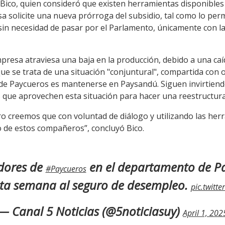
ó Bico, quien consideró que existen herramientas disponibles 
a solicite una nueva prórroga del subsidio, tal como lo per
sin necesidad de pasar por el Parlamento, únicamente con la
mpresa atraviesa una baja en la producción, debido a una caí
ue se trata de una situación "conjuntural", compartida con 
a de Paycueros es mantenerse en Paysandú. Siguen invirtie
que aprovechen esta situación para hacer una reestructura”
ero creemos que con voluntad de diálogo y utilizando las he
o de estos compañeros”, concluyó Bico.
dores de
en el departamento de P
#Paycueros
sta semana al seguro de desempleo.
pic.twitt
— Canal 5 Noticias (@5noticiasuy)
April 1, 202