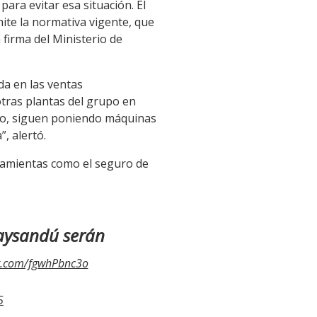
para evitar esa situación. El
mite la normativa vigente, que
 firma del Ministerio de
da en las ventas
otras plantas del grupo en
ndo, siguen poniendo máquinas
, alertó.
rramientas como el seguro de
aysandú serán
er.com/fgwhPbnc3o
5