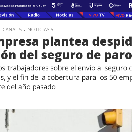
 los Medios Públicos del Uruguay
evisión
Radio
Noticias
TV
Ra
.
CANAL 5
.
NOTICIAS 5
.
mpresa plantea despid
ón del seguro de par
os trabajadores sobre el envío al seguro 
es, y el fin de la cobertura para los 50 
e del año pasado