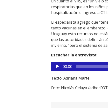
En cuanto al VRS, es “un viejo
Link
respiratorias que en los niños
hospitalización e ingreso a CTI.
El especialista agregó que “ten
tanto vacunas en el embarazo, 
Uruguay esto recursos no están
que las autoridades definirán c
invierno, “pero el sistema de sa
Escuchar la entrevista
:
Reproductor
00:00
de
audio
Texto: Adriana Martell
Foto: Nicolás Celaya /adhocFO