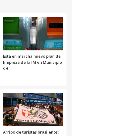
o
disminuir
el
volumen.
Está en marcha nuevo plan de
limpieza de la IM en Municipio
CH
Arribo de turistas brasileños: