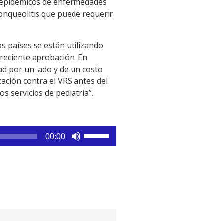
es epidémicos de enfermedades
onqueolitis que puede requerir
s países se están utilizando
reciente aprobación. En
ad por un lado y de un costo
zación contra el VRS antes del
s servicios de pediatría”.
Utiliza
00:00
las
teclas
de
flecha
arriba/abajo
para
aumentar