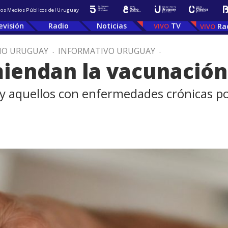
 los Medios Públicos del Uruguay
evisión
Radio
Noticias
TV
Ra
IO URUGUAY
.
INFORMATIVO URUGUAY
.
iendan la vacunación 
 y aquellos con enfermedades crónicas 