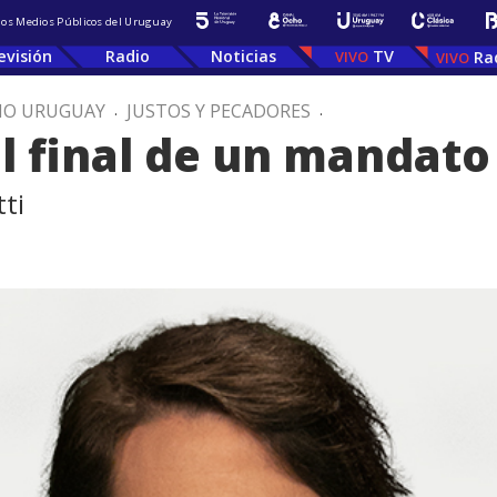
 los Medios Públicos del Uruguay
evisión
Radio
Noticias
TV
Ra
IO URUGUAY
.
JUSTOS Y PECADORES
.
el final de un mandato
ti