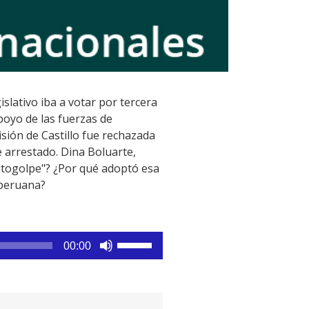
islativo iba a votar por tercera
poyo de las fuerzas de
sión de Castillo fue rechazada
 arrestado. Dina Boluarte,
autogolpe"? ¿Por qué adoptó esa
a peruana?
Utiliza
00:00
las
teclas
de
flecha