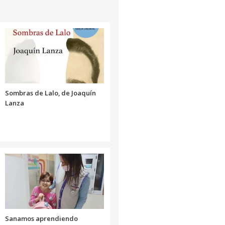
arriba/abajo
para
aumentar
o
disminuir
el
volumen.
Sombras de Lalo, de Joaquín
Lanza
Sanamos aprendiendo