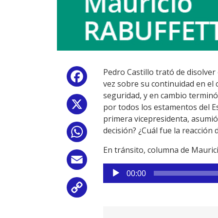
Pedro Castillo trató de disolver
Facebook
vez sobre su continuidad en el 
seguridad, y en cambio terminó 
X
por todos los estamentos del Es
primera vicepresidenta, asumió
decisión? ¿Cuál fue la reacción d
WhatsApp
En tránsito, columna de Mauric
Email
Reproductor
00:00
de
Copy
audio
Link