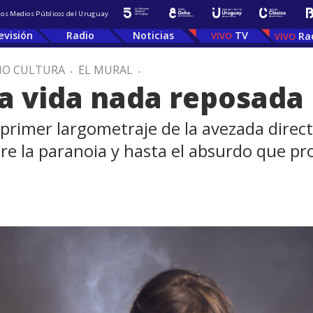
 los Medios Públicos del Uruguay
evisión
Radio
Noticias
TV
Ra
IO CULTURA
.
EL MURAL
.
na vida nada reposada
primer largometraje de la avezada directo
bre la paranoia y hasta el absurdo que p