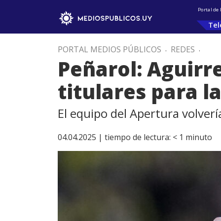
Portal de
Tel
PORTAL MEDIOS PÚBLICOS
.
REDES
.
Peñarol: Aguirr
titulares para l
El equipo del Apertura volverí
04.04.2025 |
tiempo de lectura:
< 1
minuto