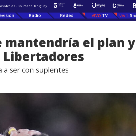
 los Medios Públicos del Uruguay
evisión
Radio
Redes
TV
Ra
e mantendría el plan y
a Libertadores
a a ser con suplentes